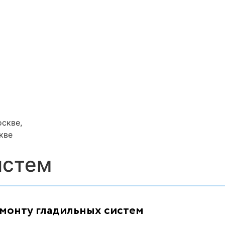
скве,
кве
истем
емонту гладильных систем