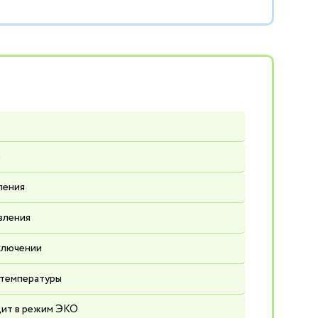
ы
ления
вления
ключении
 температуры
ит в режим ЭКО